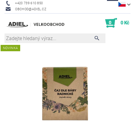
+420 739 610 850
OBCHOD@ADIEL.CZ
0
0 Kč
NOVINKA