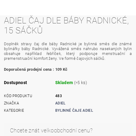
ADIEL ČAJ DLE BÁBY RADNICKÉ,
15 SÁČKŮ
Doplněk stravy čaj dle báby Radnické je bylinná směs dle známé
bylinářky báby Radnické. Vyvážená směs nahrubo nasekaných bylin
obsahuje například řebříček, který podporuje menstruační a
premenstruační komfort ženy
. V
e formě čajových sáčků.
Doporučená prodejní cena : 109 Kč
Dostupnost
Skladem
(>5 ks)
KÓD PRODUKTU
483
ZNAČKA
ADIEL
KATEGORIE
BYLINNÉ ČAJE ADIEL
Chcete znát velkoobchodní cenu?