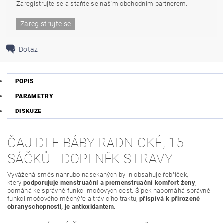
Zaregistrujte se a staňte se naším obchodním partnerem.
Zaregistrujte se
Dotaz
POPIS
PARAMETRY
DISKUZE
ČAJ DLE BÁBY RADNICKÉ, 15
SÁČKŮ - DOPLNĚK STRAVY
Vyvážená směs nahrubo nasekaných bylin obsahuje řebříček,
který
podporujuje menstruační a premenstruační komfort ženy
,
pomáhá ke správné funkci močových cest.
Šípek napomáhá správné
funkci močového měchýře a trávicího traktu,
přispívá k přirozené
obranyschopnosti, je antioxidantem.