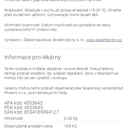
Skladování: Skladujte v suchu při pokojové teplotě (15-25 °C). Chraňte
před slunečním zářením. Uchovávejte mimo dosah dětí.
Minimální trvanlivost: Datum trvanlivosti je vyznačeno na obalu
vyznačeno MM/YY (měsíc/rok).
Vyrobeno v České republice, Serafin-byliny, s.r.o.,
www.serafinbyliny.cz
Informace pro lékárny
Tento výrobek si můžete objednat i ve své lékárně. Pokud lékárny
nemají produkt skladem, lze vyžádat objednání. Ceny v lékárnách se
mohou lišit od cen výrobků v e-shopu.
Lékárny mohou tento produkt objednávat přes lékárenský velkoobchod
Phoenix s.r.o., pod následujícími kódy.
APA kód: 4503643
PDK kód: 4503643
EAN kód: 8594189994127
Hmotnost
0.26 kg
Doporučená prodejní cena
109 Kč