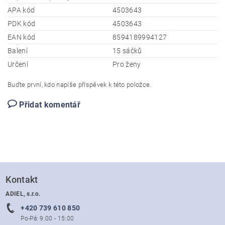
APA kód
4503643
PDK kód
4503643
EAN kód
8594189994127
Balení
15 sáčků
Určení
Pro ženy
Buďte první, kdo napíše příspěvek k této položce.
Přidat komentář
Kontakt
ADIEL, s.r.o.
+420 739 610 850
Po-Pá: 9:00 - 15:00