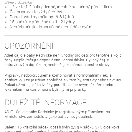
příjmu u dospělých
Užívejte 1-2 šálky denně, ideálně na lačno/ před jídlem.
Čaj připravujte vždy čerstvý.
Doba trvání by měla být 6-8 týdnů.
15 sáčků je přibližně na 1 - 2 týdny.
Nepřekračujte doporučené denní dávkování.
UPOZORNĚNÍ
Adiel čaj dle báby Radnické není vhodný pro děti, pro těhotné a kojící
ženy. Nepřekračujte doporučenou denní dávku. Bylinný čaj je
potravinovým doplňkem, neslouží jako náhrada pestré stravy.
Přípravky nedoporučujeme kombinovat s hormonálními léky a
antibiotiky. Lze je užívat společně s vitamíny, extrakty nebo tinkturou.
Pokud užíváte jakékoliv léky, poraďte se se svým lékařem nebo
lékárníkem na kombinaci s bylinnými přípravky.
DŮLEŽITÉ INFORMACE
ADIEL Čaj dle báby Radnické je registrovaným přípravkem na
Ministerstvu zemědělství jako potravinový doplněk.
Balení: 15 x textilní sáček, obsah bylin 2,5 g v sáčku, 37,5 g celková
hmotnost balení, papírová destička pro uchycení na hrnek.