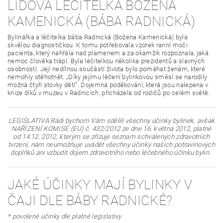
LIDOVÁ LÉČITELKA BOŽENA
KAMENICKÁ (BÁBA RADNICKÁ)
Bylinářka a léčitelka bába Radnická (Božena Kamenická) byla
skvělou diagnostičkou. K tomu potřebovala vzorek ranní moči
pacienta, který nahřála nad plamenem a za okamžik rozpoznala, jaká
nemoc člověka trápí. Byla léčitelkou několika prezidentů a slavných
osobností. Její nedílnou součástí života bylo pomáhat ženám, které
nemohly otěhotnět. „Díky jejímu léčení bylinkovou směsí se narodily
možná čtyři stovky dětí“. Dojemná poděkování, která jsou nalepena v
knize díků v muzeu v Radnicích, přicházela od rodičů po celém světě.
LEGISLATIVA Rádi bychom Vám sdělili všechny účinky bylinek, avšak
NAŘÍZENÍ KOMISE (EU) č. 432/2012 ze dne 16. května 2012, platné
od 14.12. 2012, kterým se zřizuje seznam schválených zdravotních
tvrzení, nám neumožňuje uvádět všechny účinky našich potravinových
doplňků ani vzbudit dojem zdravotního nebo léčebného účinku bylin.
JAKÉ ÚČINKY MAJÍ BYLINKY V
ČAJI DLE BÁBY RADNICKÉ?
* povolené účinky dle platné legislativy