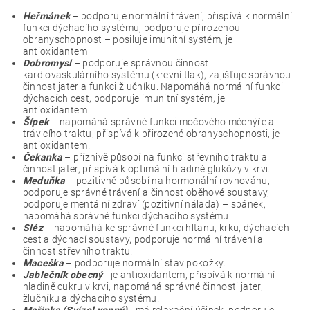
Heřmánek
– podporuje normální trávení, přispívá k normální
funkci dýchacího systému, podporuje přirozenou
obranyschopnost – posiluje imunitní systém, je
antioxidantem
Dobromysl
– podporuje správnou činnost
kardiovaskulárního systému (krevní tlak), zajišťuje správnou
činnost jater a funkci žlučníku. Napomáhá normální funkci
dýchacích cest, podporuje imunitní systém, je
antioxidantem.
Šípek
– napomáhá správné funkci močového měchýře a
trávicího traktu, přispívá k přirozené obranyschopnosti, je
antioxidantem.
Čekanka
– příznivě působí na funkci střevního traktu a
činnost jater, přispívá k optimální hladině glukózy v krvi.
Meduňka
– pozitivně působí na hormonální rovnováhu,
podporuje správné trávení a činnost oběhové soustavy,
podporuje mentální zdraví (pozitivní nálada) – spánek,
napomáhá správné funkci dýchacího systému.
Sléz
– napomáhá ke správné funkci hltanu, krku, dýchacích
cest a dýchací soustavy, podporuje normální trávení a
činnost střevního traktu.
Maceška
– podporuje normální stav pokožky.
Jablečník obecný
- je antioxidantem, přispívá k normální
hladině cukru v krvi, napomáhá správné činnosti jater,
žlučníku a dýchacího systému.