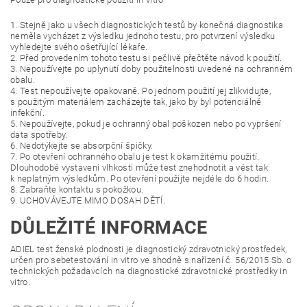
1. Stejně jako u všech diagnostických testů by konečná diagnostika
neměla vycházet z výsledku jednoho testu, pro potvrzení výsledku
vyhledejte svého ošetřující lékaře.
2. Před provedením tohoto testu si pečlivě přečtěte návod k použití.
3. Nepoužívejte po uplynutí doby použitelnosti uvedené na ochranném
obalu.
4. Test nepoužívejte opakovaně. Po jednom použití jej zlikvidujte,
s použitým materiálem zacházejte tak, jako by byl potenciálně
infekční.
5. Nepoužívejte, pokud je ochranný obal poškozen nebo po vypršení
data spotřeby.
6. Nedotýkejte se absorpční špičky.
7. Po otevření ochranného obalu je test k okamžitému použití.
Dlouhodobé vystavení vlhkosti může test znehodnotit a vést tak
k neplatným výsledkům. Po otevření použijte nejdéle do 6 hodin.
8. Zabraňte kontaktu s pokožkou.
9. UCHOVÁVEJTE MIMO DOSAH DĚTÍ.
DŮLEŽITÉ INFORMACE
ADIEL test ženské plodnosti je diagnostický zdravotnický prostředek,
určen pro sebetestování in vitro ve shodně s nařízení č. 56/2015 Sb. o
technických požadavcích na diagnostické zdravotnické prostředky in
vitro.