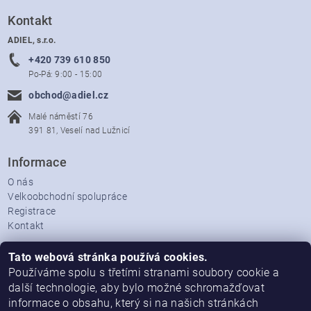
Kontakt
ADIEL, s.r.o.
+420 739 610 850
Po-Pá: 9:00 - 15:00
obchod@adiel.cz
Malé náměstí 76
391 81, Veselí nad Lužnicí
Informace
O nás
Velkoobchodní spolupráce
Registrace
Kontakt
Vše o nákupu
Tato webová stránka používá cookies.
Doprava
Používáme spolu s třetími stranami soubory cookie a
Platební podmínky
další technologie, aby bylo možné schromažďovat
Obchodní podmínky
informace o obsahu, který si na našich stránkách