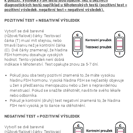
k použití. Výsledky FSH testu jsou opačné, než u běžných
diagnostických testů například u těhotenských testů (pozitivní test =
pozitivní výsledek, negativní test = negativní výsledek).
POZITIVNÍ TEST = NEGATIVNÍ VÝSLEDEK
Vytvoří se dvě barev
né
(růžové/fialové) čárky. Testovací
čárka (T) musí mít stejnou, nebo
tmavší barvu než je kontrolní čárka
(C). Dvě čárky znamenají, že hladina
FSH hormonu dosahuje vysokých
hodnot. Tento výsledek není dobrá
indikace k těhotenství. Test opakujte znovu za 5-7 dní.
Pokud jsou oba testy pozitivní znamená to, že máte vysokou
hladinu FSH hormonu. Vysoká hladina FSH se nejčastěji objevuje
u žen s předčasnou menopauzou nebo u žen s nepravidelnou
menstruací. Pokud se snažíte otěhotnět, navštivte svého lékaře
nebo odborníka.
Pokud je kontrolní (druhý) test negativní znamená to, že hladina
FSH není vysoká, je to šance na otěhotnění.
NEGATIVNÍ TEST = POZITIVNÍ VÝSLEDEK
Vytvoří se dvě barevné
(růžové/fialové) čárky. Testovací