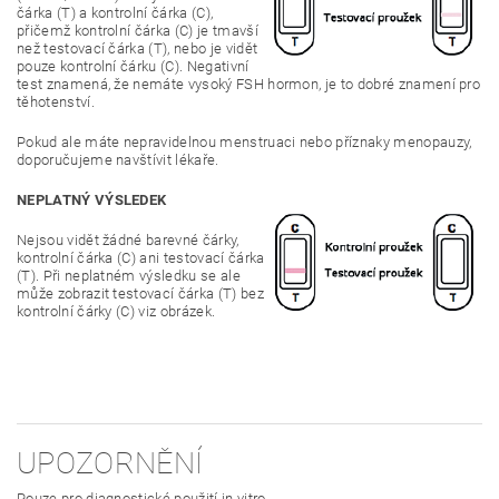
čárka (T) a kontrolní čárka (C),
přičemž kontrolní čárka (C) je tmavší
než testovací čárka (T), nebo je vidět
pouze kontrolní čárku (C). Negativní
test znamená, že nemáte vysoký FSH hormon, je to dobré znamení pro
těhotenství.
Pokud ale máte nepravidelnou menstruaci nebo příznaky menopauzy,
doporučujeme navštívit lékaře.
NEPLATNÝ VÝSLEDEK
Nejsou vidět žádné barevné čárky,
kontrolní čárka (C) ani testovací čárka
(T). Při neplatném výsledku se ale
může zobrazit testovací čárka (T) bez
kontrolní čárky (C) viz obrázek.
UPOZORNĚNÍ
Pouze pro diagnostické použití in vitro