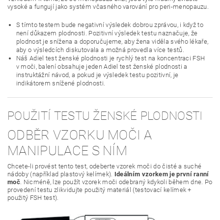
vysoké a fungují jako systém včasného varování pro peri-menopauzu.
S tímto testem bude negativní výsledek dobrou zprávou, i když to
není důkazem plodnosti. Pozitivní výsledek testu naznačuje, že
plodnost je snížena a doporučujeme, aby žena viděla svého lékaře,
aby o výsledcích diskutovala a možná provedla více testů.
Náš Adiel test ženské plodnosti je rychlý test na koncentraci FSH
v moči, balení obsahuje jeden Adiel test ženské plodnosti a
instruktážní návod, a pokud je výsledek testu pozitivní, je
indikátorem snížené plodnosti.
POUŽITÍ TESTU ŽENSKÉ PLODNOSTI
ODBĚR VZORKU MOČI A
MANIPULACE S NÍM
Chcete-li provést tento test, odeberte vzorek moči do čisté a suché
nádoby (například plastový kelímek).
Ideálním vzorkem je první ranní
moč
. Nicméně, lze použít vzorek moči odebraný kdykoli během dne. Po
provedení testu zlikvidujte použitý materiál (testovací kelímek +
použitý FSH test).