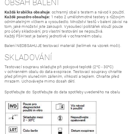
OBSAH BALENÍ
Každá krabička obsahuje
: ochranný obal s testem a návod k použití.
Každé pouzdro obsahuje:
1 nebo 2 umělohmotné testery s růžovým
odnímatelným víčkem a vysoušedlo. Množství testů v balení závisí na
tom, jaké množství jste zakoupili. Vysoušecí polštářek slouží pouze
pro účely skladování, pro vlastní testování se nepoužívá.
Každý FSH test je balený jednotlivě v ochranném obalu.
Balení NEOBSAHUJE testovací materiál (kelímek na vzorek moči).
SKLADOVÁNÍ
Testovací soupravu skladujte při pokojové teplotě (2°C - 30°C)
v ochranném obalu do data exspirace. Testovací soupravy chraňte
před přímým slunečním zářením, vlhkostí a teplem. Chraňte před
mrazem. Uchovávejte mimo dosah dětí.
Spotřebujte do: Spotřebujte do data spotřeby uvedeného na obalu