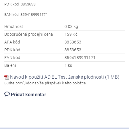
PDK kód: 3853653
EAN kód: 8594189991171
Hmotnost
0.03 kg
Doporučená prodejní cena
159 Kč
APA kód
3853653
PDK kód
3853653
EAN kód
8594189991171
Balení
1 ks
Návod k použití ADIEL Test ženské plodnosti (1 MB)
Buďte první, kdo napíše příspěvek k této položce.
Přidat komentář