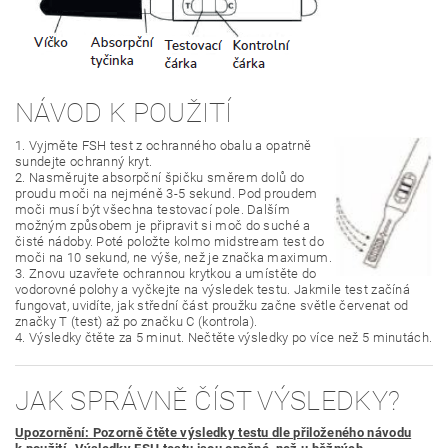
NÁVOD K POUŽITÍ
1. Vyjměte
FSH test z ochranného obalu a opatrně
sundejte ochranný kryt.
2. Nasměrujte absorpční špičku směrem dolů do
proudu moči na nejméně 3-5 sekund. Pod proudem
moči musí být všechna testovací pole. Dalším
možným způsobem je připravit si moč do suché a
čisté nádoby. Poté položte kolmo midstream test do
moči na 10 sekund, ne výše, než je značka maximum.
3. Znovu uzavřete ochrannou krytkou a umístěte do
vodorovné polohy a vyčkejte na výsledek testu. Jakmile test začíná
fungovat, uvidíte, jak střední část proužku začne světle červenat od
značky T (test) až po značku C (kontrola).
4. Výsledky čtěte za 5 minut. Nečtěte výsledky po více než 5 minutách.
JAK SPRÁVNĚ ČÍST VÝSLEDKY?
Upozornění: Pozorně čtěte výsledky testu dle přiloženého návodu