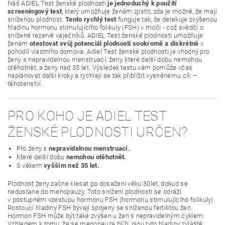
Náš ADIEL Test ženské plodnosti
je jednoduchý k použití
screeningový test
, který umožňuje ženám zjistit, zda je možné, že mají
sníženou plodnost.
Tento rychlý test
funguje tak, že detekuje zvýšenou
hladinu hormonu stimulujícího folikuly (FSH) v moči - což svědčí o
snížené rezervě vaječníků. ADIEL Test ženské plodnosti umožňuje
ženám
otestovat svůj potenciál plodnosti soukromě a diskrétně
v
pohodlí vlastního domova. Adiel Test ženské plodnosti je vhodný pro
ženy s nepravidelnou menstruací, ženy, které delší dobu nemohou
otěhotnět, a ženy nad 35 let. Výsledek testu vám pomůže včas
naplánovat další kroky a rychleji se tak přiblížit vysněnému cíli –
těhotenství.
PRO KOHO JE ADIEL TEST
ŽENSKÉ PLODNOSTI URČEN?
Pro ženy s
nepravidelnou menstruací.
Které delší dobu
nemohou otěhotnět.
S věkem
vyšším než 35 let.
Plodnost ženy začne klesat po dosažení věku 30let, dokud se
nedostane do menopauzy. Toto snížení plodnosti se odráží
v postupném vzestupu hormonu FSH (hormonu stimulujícího folikuly).
Rostoucí hladiny FSH bývají spojeny se sníženou fertilitou žen.
Hormon FSH může být také zvýšen u žen s nepravidelným cyklem.
Vzhledem k tomu, že se menopauza blíží, jsou tyto hladiny zvláště