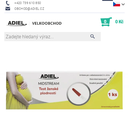
+420 739 610 850
OBCHOD@ADIEL.CZ
0
0 Kč