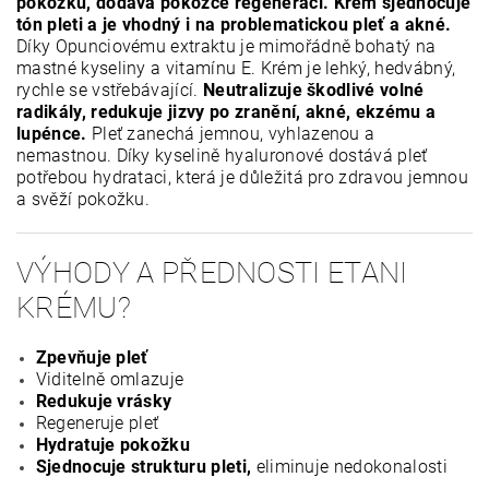
pokožku, dodává pokožce regeneraci. Krém sjednocuje
tón pleti a je vhodný i na problematickou pleť a akné.
Díky Opunciovému extraktu je mimořádně bohatý na
mastné kyseliny a vitamínu E. Krém je lehký, hedvábný,
rychle se vstřebávající.
Neutralizuje škodlivé volné
radikály, redukuje jizvy po zranění, akné, ekzému a
lupénce.
Pleť zanechá jemnou, vyhlazenou a
nemastnou. Díky kyselině hyaluronové dostává pleť
potřebou hydrataci, která je důležitá pro zdravou jemnou
a svěží pokožku.
VÝHODY A PŘEDNOSTI ETANI
KRÉMU?
Zpevňuje pleť
Viditelně omlazuje
Redukuje vrásky
Regeneruje pleť
Hydratuje pokožku
Sjednocuje strukturu pleti,
eliminuje nedokonalosti