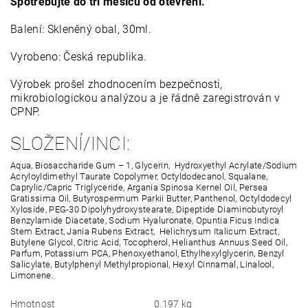
Spotřebujte do tří měsíců od otevření.
Balení: Skleněný obal, 30ml.
Vyrobeno: Česká republika.
Výrobek prošel zhodnocením bezpečnosti,
mikrobiologickou analýzou a je řádně zaregistrován v
CPNP.
SLOŽENÍ/INCI:
Aqua, Biosaccharide Gum – 1, Glycerin, Hydroxyethyl Acrylate/Sodium
Acryloyldimethyl Taurate Copolymer, Octyldodecanol, Squalane,
Caprylic/Capric Triglyceride, Argania Spinosa Kernel Oil, Persea
Gratissima Oil, Butyrospermum Parkii Butter, Panthenol, Octyldodecyl
Xyloside, PEG-30 Dipolyhydroxystearate, Dipeptide Diaminobutyroyl
Benzylamide Diacetate, Sodium Hyaluronate, Opuntia Ficus Indica
Stem Extract, Jania Rubens Extract, Helichrysum Italicum Extract,
Butylene Glycol, Citric Acid, Tocopherol, Helianthus Annuus Seed Oil,
Parfum, Potassium PCA, Phenoxyethanol, Ethylhexylglycerin, Benzyl
Salicylate, Butylphenyl Methylpropional, Hexyl Cinnamal, Linalool,
Limonene.
Hmotnost
0.197 kg