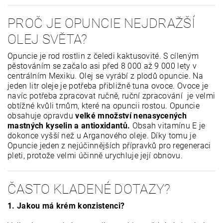
PROČ JE OPUNCIE NEJDRAŽŠÍ
OLEJ SVĚTA?
Opuncie je rod rostlin z čeledi kaktusovité. S cíleným
pěstováním se začalo asi před 8 000 až 9 000 lety v
centrálním Mexiku. Olej se vyrábí z plodů opuncie. Na
jeden litr oleje je potřeba přibližně tuna ovoce. Ovoce je
navíc potřeba zpracovat ručně, ruční zpracování je velmi
obtížné kvůli trnům, které na opuncii rostou. Opuncie
obsahuje opravdu
velké množství nenasycených
mastných kyselin a antioxidantů.
Obsah vitamínu E je
dokonce vyšší než u Arganového oleje. Díky tomu je
Opuncie jeden z nejúčinnějších přípravků pro regeneraci
pleti, protože velmi účinně urychluje její obnovu.
ČASTO KLADENÉ DOTAZY?
1. Jakou má krém konzistenci?