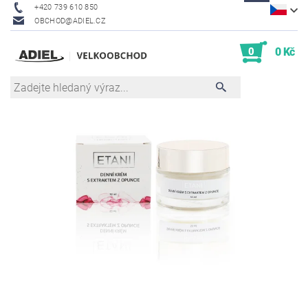
+420 739 610 850
OBCHOD@ADIEL.CZ
0
0 Kč