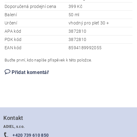
Doporučená prodejní cena
399 Kč
Balení
50 ml
Určení
vhodný pro pleť 30 +
APA kód
3872810
PDK kód
3872810
EAN kód
8594189992055
Buďte první, kdo napíše příspěvek k této položce.
Přidat komentář
Kontakt
ADIEL, s.r.o.
+420 739 610 850