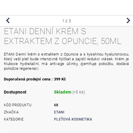
1
z 3
ETANI DENNÍ KRÉM S
EXTRAKTEM Z OPUNCIE, 50ML
ETANI Denní krém s extraktem z Opuncie a s kyselinou hyaluronovou,
který vaší pleť bude intenzivně hýčkat a zajistí redukci vrásek. Krém je
hluboce hydratační, má anti-age účinky, zjemňuje pokožku, dodává
pokožce regeneraci.
Doporučená prodejní cena : 399 Kč
Dostupnost
Skladem
(>5 ks)
KÓD PRODUKTU
68
ZNAČKA
ETANI
KATEGORIE
PLEŤOVÁ KOSMETIKA