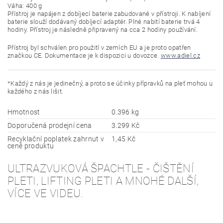
Váha: 400 g
Přístroj je napájen z dobíjecí baterie zabudované v přístroji. K nabíjení
baterie slouží dodávaný dobíjecí adaptér. Plné nabití baterie trvá 4
hodiny. Přístroj je následně připravený na cca 2 hodiny používání.
Přístroj byl schválen pro použití v zemích EU a je proto opatřen
značkou CE. Dokumentace je k dispozici u dovozce.
www.adiel.cz
*Každý z nás je jedinečný, a proto se účinky přípravků na pleť mohou u
každého z nás lišit.
Hmotnost
0.396 kg
Doporučená prodejní cena
3.299 Kč
Recyklační poplatek zahrnut v
1,45 Kč
ceně produktu
ULTRAZVUKOVÁ ŠPACHTLE - ČIŠTĚNÍ
PLETI, LIFTING PLETI A MNOHÉ DALŠÍ,
VÍCE VE VIDEU.