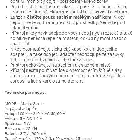
opravu, mohlo by dojít k poškození vašeho zdraví.
Pokud zjistíte na přístroji jakékoliv poškození nebo přístroj
pracuje nesprávně, okamžitě kontaktujte servisní centrum.
Zařízení
čistěte pouze suchým měkkým hadříkem
. Nikdy
nepoužívejte vodu ani jiné čistící prostředky. Nemyjte pod
tekoucí vodou.
Přístroj nikdy nevkládejte do vody nebo jiných roztoků a také
ho nikdy nenechávejte na místech, odkud by mohl snadno
spadnout.
Nikdy neomotávejte elektrický kabel kolem dobíjecího
adaptéru a také dobíjecí adaptér neodpojujte ze zásuvky
jednoduchým držením za elektrický kabel.
Přístroj uchovávejte na suchém a chladném místě.
Přístroj nesmí používat lidé s onemocněním štítné žlázy,
srdce, s onkologickým onemocněním, těhotné ženy, lidé s
epilepsií a lidé s kardiostimulátorem.
Technické parametry:
MODEL: Magic Scrub
Napájecí adaptér
Vstup: 100 V ~ 240 V AC 50/60 Hz
Výstup: 5 V DC 1.0 A
Spotřeba: 5 W
Frekvence: 25 KHz
Baterie: 3.7 V /900 mA
Rozměry: délka 170 × šířka 50 × výška 25 (mm)