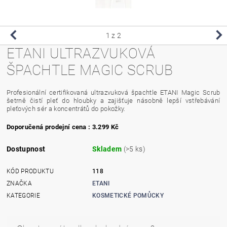
1
z 2
ETANI ULTRAZVUKOVÁ
ŠPACHTLE MAGIC SCRUB
Profesionální certifikovaná ultrazvuková špachtle ETANI Magic Scrub
šetrně čistí pleť do hloubky a zajišťuje násobně lepší vstřebávání
pleťových sér a koncentrátů do pokožky.
Doporučená prodejní cena : 3.299 Kč
Dostupnost
Skladem
(>5 ks)
KÓD PRODUKTU
118
ZNAČKA
ETANI
KATEGORIE
KOSMETICKÉ POMŮCKY