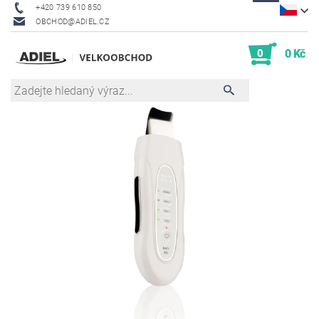
+420 739 610 850
OBCHOD@ADIEL.CZ
0
0 Kč