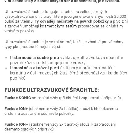
v ní cenné látky z kosmetických sér a koncentrátů, je nevídaná.
Ultrazvuková špachtle funguje na principu velice jemných
vysokofrekvenčních vibrací, které jsou generované s rychlostí 25 000
pulsů za vteřinu.
Ty odvádějí nečistoty na povrch pokožky
a pryč z ní
a zároveň umožňují
kosmetickým sérům
propracovat se k hlubším
vrstvám pokožky.
Ultrazvuková špachtle je velmi šetrná, takže je vhodná pro všechny
typy pleti, včetně té nejcitlivější.
U
stárnoucí a suché
pleti
vyhlazuje ultrazvuková špachtle
povrch kůže a odstraňuje jemné vrásky.
U
mastné a aknózní
pleti
čistí póry a brání hromadění
keratinu v ústí mazových žláz, čímž předchází vzniku dalších
pupínků.
FUNKCE ULTRAZVUKOVÉ ŠPACHTLE:
Funkce SONIC
se zapíná vždy (při čištění i zapracování přípravků).
Funkce ION+
(stiskneme vždy 2x tlačítko) slouží k hloubkovému
čištění a odstranění odumřelé pokožky.
Funkce ION–
(stiskneme vždy 2x tlačítko) slouží k zapracování
dermatologických přípravků.