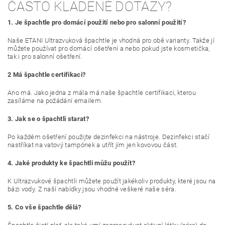
ČASTO KLADENÉ DOTAZY?
1. Je špachtle pro domácí použití nebo pro salonní použití?
Naše ETANI Ultrazvuková špachtle je vhodná pro obě varianty. Takže jí
můžete používat pro domácí ošetření a nebo pokud jste kosmetička,
tak i pro salonní ošetření.
2 Má špachtle certifikaci?
Ano má. Jako jedna z mála má naše špachtle certifikaci, kterou
zasíláme na požádání emailem.
3. Jak se o špachtli starat?
Po každém ošetření použijte dezinfekci na nástroje. Dezinfekci stačí
nastříkat na vatový tampónek a utřít jím jen kovovou část.
4. Jaké produkty ke špachtli můžu použít?
K Ultrazvukové špachtli můžete použít jakékoliv produkty, které jsou na
bázi vody. Z naší nabídky jsou vhodné veškeré naše séra.
5. Co vše špachtle dělá?