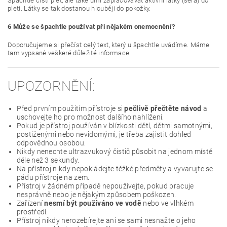
Špachtle čistí pleť, ale také umí zapracovávat aktivní látky (séra) do
pleti. Látky se tak dostanou hlouběji do pokožky.
6
Může se špachtle používat při nějakém onemocnění?
Doporučujeme si přečíst celý text, který u špachtle uvádíme. Máme
tam vypsané veškeré důležité informace.
UPOZORNĚNÍ:
Před prvním použitím přístroje si
pečlivě přečtěte návod
a
uschovejte ho pro možnost dalšího nahlížení.
Pokud je přístroj používán v blízkosti dětí, dětmi samotnými,
postiženými nebo nevidomými, je třeba zajistit dohled
odpovědnou osobou.
Nikdy nenechte ultrazvukový čistič působit na jednom místě
déle než 3 sekundy.
Na přístroj nikdy nepokládejte těžké předměty a vyvarujte se
pádu přístroje na zem.
Přístroj v žádném případě nepoužívejte, pokud pracuje
nesprávně nebo je nějakým způsobem poškozen.
Zařízení
nesmí být používáno ve vodě
nebo ve vlhkém
prostředí.
Přístroj nikdy nerozebírejte ani se sami nesnažte o jeho