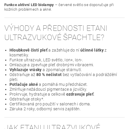
Funkce aktivní LED biolampy
– červené světlo se doporučuje při
kožních problémech a akné.
VÝHODY A PŘEDNOSTI ETANI
ULTRAZVUKOVÉ ŠPACHTLE?
Hloubkově čistí pleť
a zažehluje do ní
účinné látky
z
kosmetiky.
Funkce ultrazvuk, LED světlo, Ion+, Ion-.
Omlazuje a zpevňuje pleť drobnými vibracemi.
Vyhlazuje vrásky
a zpomaluje stárnutí.
Odstraňuje až
80 % nečistot
bez vytlačování a podráždění
pleti.
Potlačuje akné
a pomáhá mu předcházet.
Zmírňuje nežádoucí pigmentace a jizvičky.
Prokrvuje, hydratuje a celkově
ozdravuje pleť
.
Odstraňuje otoky*.
Certifikovaná pro použití v salonech i doma.
Záruka 2 roky, odborný servis zajištěn.
JAK ETANI ULTRAZVUKOVÉ