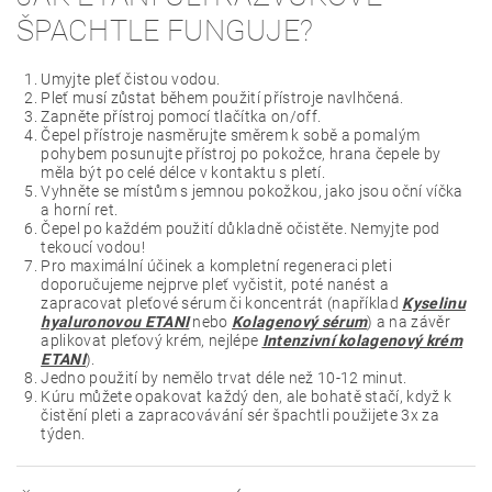
ŠPACHTLE FUNGUJE?
Umyjte pleť čistou vodou.
Pleť musí zůstat během použití přístroje navlhčená.
Zapněte přístroj pomocí tlačítka on/off.
Čepel přístroje nasměrujte směrem k sobě a pomalým
pohybem posunujte přístroj po pokožce, hrana čepele by
měla být po celé délce v kontaktu s pletí.
Vyhněte se místům s jemnou pokožkou, jako jsou oční víčka
a horní ret.
Čepel po každém použití důkladně očistěte. Nemyjte pod
tekoucí vodou!
Pro maximální účinek a kompletní regeneraci pleti
doporučujeme nejprve pleť vyčistit, poté nanést a
zapracovat pleťové sérum či koncentrát (například
Kyselinu
hyaluronovou ETANI
nebo
Kolagenový sérum
) a na závěr
aplikovat pleťový krém, nejlépe
Intenzivní kolagenový krém
ETANI
).
Jedno použití by nemělo trvat déle než 10-12 minut.
Kúru můžete opakovat každý den, ale bohatě stačí, když k
čistění pleti a zapracovávání sér špachtli použijete 3x za
týden.