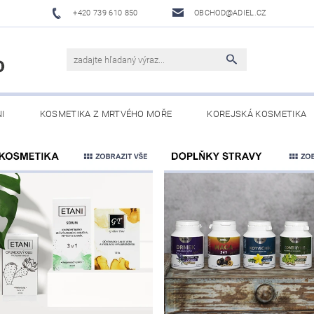
+420 739 610 850
OBCHOD@ADIEL.CZ
I
KOSMETIKA Z MRTVÉHO MOŘE
KOREJSKÁ KOSMETIKA
O NÁS
VELKOOBCHODNÍ SPOLUPRÁCE