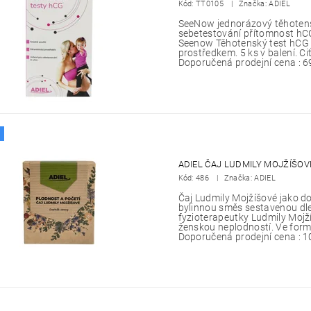
Kód:
TT0105
Značka: ADIEL
SeeNow jednorázový těhotens
sebetestování přítomnost hC
Seenow Těhotenský test hCG 
prostředkem. 5 ks v balení. C
Doporučená prodejní cena : 6
ADIEL ČAJ LUDMILY MOJŽÍŠOV
Kód:
486
Značka: ADIEL
Čaj Ludmily Mojžíšové jako do
bylinnou směs sestavenou dl
fyzioterapeutky Ludmily Mojž
ženskou neplodností. Ve form
Doporučená prodejní cena : 1