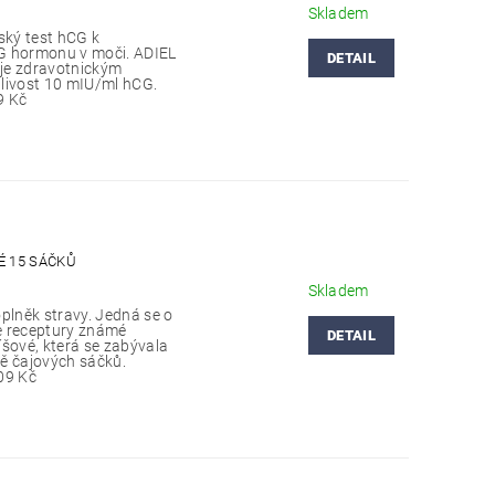
Skladem
ký test hCG k
G hormonu v moči. ADIEL
DETAIL
je zdravotnickým
itlivost 10 mIU/ml hCG.
9 Kč
É 15 SÁČKŮ
Skladem
plněk stravy. Jedná se o
e receptury známé
DETAIL
íšové, která se zabývala
ě čajových sáčků.
09 Kč