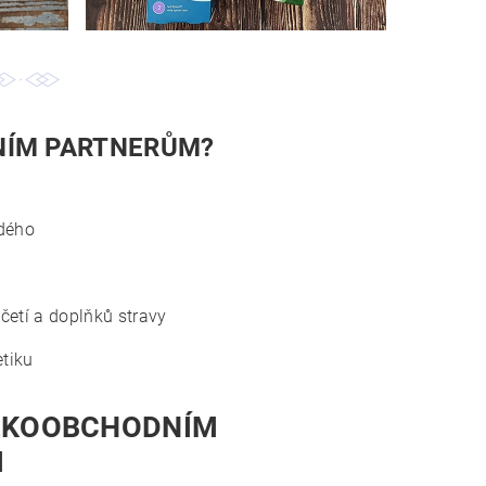
NÍM PARTNERŮM?
dého
četí a doplňků stravy
tiku
ELKOOBCHODNÍM
M