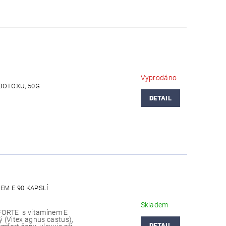
Vyprodáno
BOTOXU, 50G
DETAIL
EM E 90 KAPSLÍ
Skladem
FORTE s vitamínem E
 (Vitex agnus castus),
DETAIL