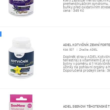
který zajišťuje menstruační ko
premenstruačním syndromu. 
buňky před oxidativním stres
cena : 349 Kč
ADIEL KOTVIČNÍK ZEMNÍ FORTE
Kód:
507
Značka: ADIEL
Doplněk stravy ADIEL Kotviční
terrestris) s vitamínem E je 
byliny v poměru 4:1! Kotvičn
účinky na pohlavní orgány a 
Doporučená prodejní cena : 3
ADIEL SEENOW TĚHOTENSKÉ TE