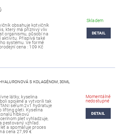
Ů
Skladem
vičník obsahuje kotvičník
is, který má příznivý vliv
DETAIL
st organismu, působí na
aktivitu. Přispívá také
ího systému. Ve formě
rodejní cena : 109 Kč
A HYALURONOVÁ S KOLAGÉNOM, 30ML
Momentálně
vne látky, kyselina
nedostupné
oli spojené a vytvorili tak
. ETANI sérum 2v1 hydratuje
ifting pleti. Kyselina
DETAIL
konalú hĺbkovú
lcerínom pleť vyhladzuje,
 a pestovaný vzhľad.
pleť a spomaľuje proces
ná cena 27,99 €