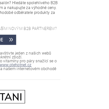
salón? Hledáte spolehlivého B2B
m a nakupujte za výhodné ceny.
uhodobé odběratele produkty za
NAŠÍM NOVÝM B2B PARTNEREM?
avštivte jeden z našich webů
krétní zboží.
o vitamíny pro páry snažící se o
www.otehotnet.cz
e na našem internetovém obchodě