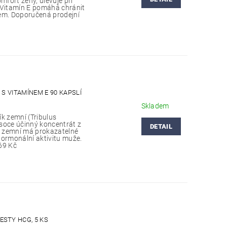
mfort ženy, ulevuje při
Vitamín E pomáhá chránit
em. Doporučená prodejní
 S VITAMÍNEM E 90 KAPSLÍ
Skladem
k zemní (Tribulus
vysoce účinný koncentrát z
DETAIL
ík zemní má prokazatelné
hormonální aktivitu muže.
69 Kč
STY HCG, 5 KS