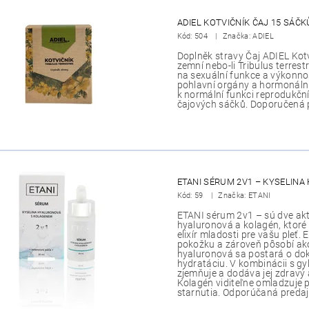
ADIEL KOTVIČNÍK ČAJ 15 SÁČK
Kód:
504
Značka: ADIEL
Doplněk stravy Čaj ADIEL Kot
zemní nebo-li Tribulus terrestr
na sexuální funkce a výkonno
pohlavní orgány a hormonální 
k normální funkci reprodukčn
čajových sáčků. Doporučená p
ETANI SÉRUM 2V1 – KYSELIN
Kód:
59
Značka: ETANI
ETANI sérum 2v1 – sú dve aktí
hyaluronová a kolagén, ktoré b
elixír mladosti pre vašu pleť
pokožku a zároveň pôsobí ako l
hyaluronová sa postará o do
hydratáciu. V kombinácii s gy
zjemňuje a dodáva jej zdravý
Kolagén viditeľne omladzuje 
starnutia. Odporúčaná predaj