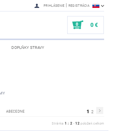
|
PRIHLÁSENIE
REGISTRÁCIA
0
0 €
DOPLŇKY STRAVY
ÉMY
1
ABECEDNE
2
1
2
12
Stránka
z
-
položiek celkom