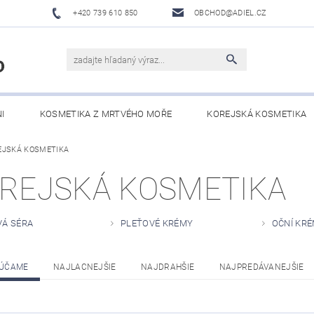
+420 739 610 850
OBCHOD@ADIEL.CZ
I
KOSMETIKA Z MRTVÉHO MOŘE
KOREJSKÁ KOSMETIKA
EJSKÁ KOSMETIKA
O NÁS
VELKOOBCHODNÍ SPOLUPRÁCE
REJSKÁ KOSMETIKA
VÁ SÉRA
PLEŤOVÉ KRÉMY
OČNÍ KR
ÚČAME
NAJLACNEJŠIE
NAJDRAHŠIE
NAJPREDÁVANEJŠIE