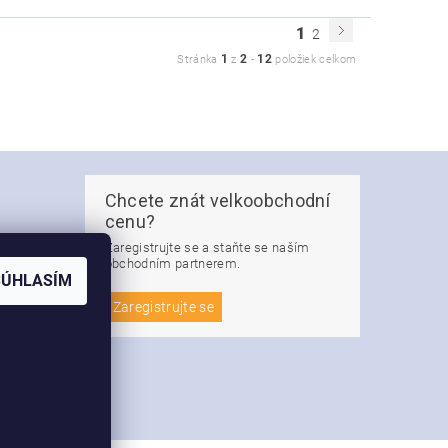
1
2
1
2
12
Stránka
z
-
položiek celkom
Chcete znát velkoobchodní
cenu?
Zaregistrujte se a staňte se naším
obchodním partnerem.
SÚHLASÍM
jů
Zaregistrujte se