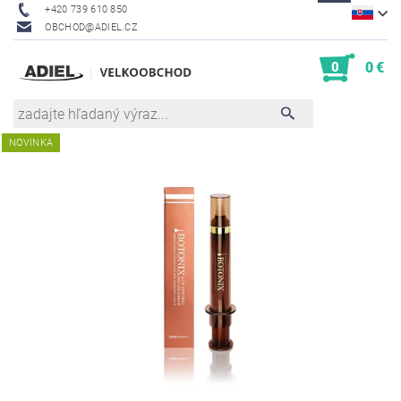
+420 739 610 850
OBCHOD@ADIEL.CZ
0
0 €
NOVINKA