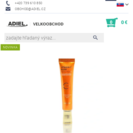
+420 739 610 850
OBCHOD@ADIEL.CZ
0
0 €
NOVINKA