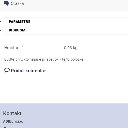
Otázka
PARAMETRE
DISKUSIA
Hmotnosť
0.03 kg
Buďte prvý, kto napíše príspevok k tejto položke.
Pridať komentár
Kontakt
ADIEL, s.r.o.