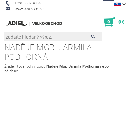
+420 739 610 850
OBCHOD@ADIEL.CZ
0
0 €
NADĚJE MGR. JARMILA
PODHORNÁ
Žiaden tovar od výrobcu
Naděje Mgr. Jarmila Podhorná
nebol
nájdený....