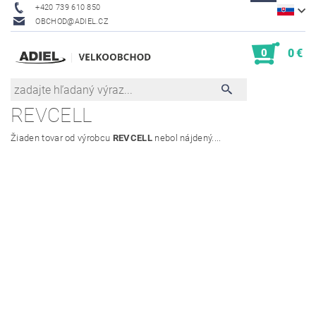
+420 739 610 850
OBCHOD@ADIEL.CZ
0
0 €
REVCELL
Žiaden tovar od výrobcu
REVCELL
nebol nájdený....